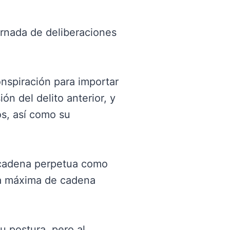
ornada de deliberaciones
nspiración para importar
ón del delito anterior, y
os, así como su
a cadena perpetua como
na máxima de cadena
u postura, pero al