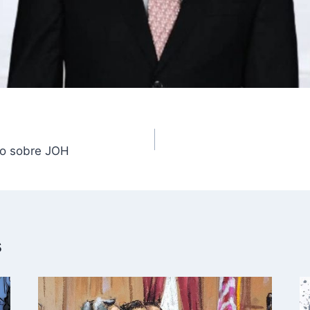
to sobre JOH
s