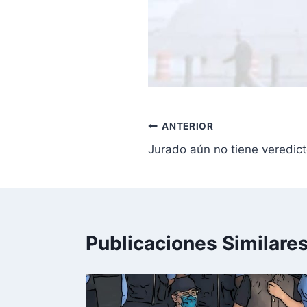
Navegación
ANTERIOR
Jurado aún no tiene veredic
de
entradas
Publicaciones Similare