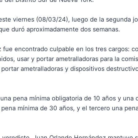
este viernes (08/03/24), luego de la segunda j
io que duró aproximadamente dos semanas.
fue encontrado culpable en los tres cargos: co
dos, usar y portar ametralladoras para la comisi
 portar ametralladoras y dispositivos destructiv
va una pena mínima obligatoria de 10 años y un
 pena mínima de 30 años, y el tercero una pe
del veredicto, Juan Orlando Hernández mantuvo s